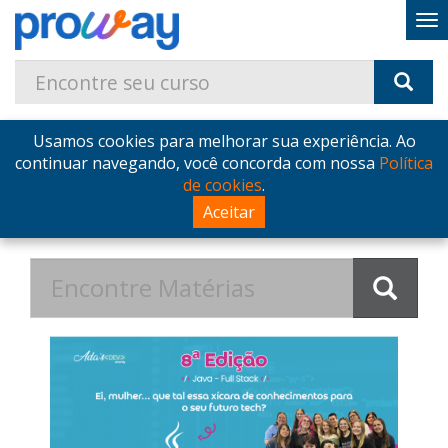
Usamos cookies para melhorar sua experiência. Ao
Home
Blog
Postagens de Dezembro de 2025
continuar navegando, você concorda com nossa
Política
de cookies
.
Postagens de Dezembro de
Aceitar
2025 no Blog - ProWay