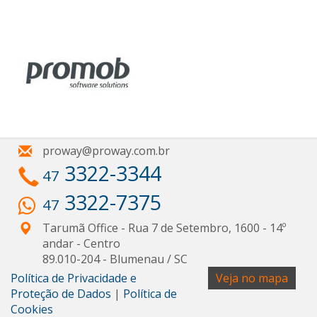
proway@proway.com.br
3322-3344
47
3322-7375
47
Tarumã Office - Rua 7 de Setembro, 1600 - 14º
andar
- Centro
89.010-204
-
Blumenau
/
SC
Política de Privacidade e
Veja no mapa
Proteção de Dados
|
Política de
Cookies