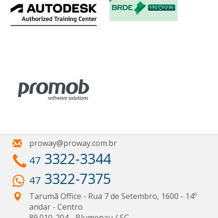
proway@proway.com.br
3322-3344
47
3322-7375
47
Tarumã Office - Rua 7 de Setembro, 1600 - 14º
andar
- Centro
89.010-204
-
Blumenau
/
SC