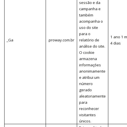
sessão e da
campanha e
também
acompanha o
uso do site
para o
1 ano 1 
_Ga
.proway.com.br
relatório de
4 dias
análise do site.
O cookie
armazena
informações
anonimamente
e atribui um
número
gerado
aleatoriamente
para
reconhecer
visitantes
únicos.