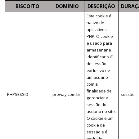
BISCOITO
DOMINIO
DESCRIÇÃO
DURAÇ
Este cookie é
nativo de
aplicativos
PHP. O cookie
é usado para
armazenar e
identificar o ID
de sessão
exclusivo de
um usuário
com a
finalidade de
PHPSESSID
proway.com.br
sessão
gerenciar a
sessão do
usuário no site.
O cookie é um
cookie de
sessão e é
excluído