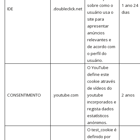
sobre como o
1 ano 24
IDE
.doubleclick.net
usuário usa o
dias
site para
apresentar
anúncios
relevantes e
de acordo com
o perfil do
usuário.
O YouTube
define este
cookie através
de vídeos do
CONSENTIMENTO
.youtube.com
youtube
2 anos
incorporados e
regista dados
estatísticos
anónimos.
O test_cookie é
definido por