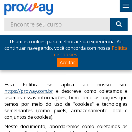
Home
politica-cookies
Usamos cookies para melhorar sua experiência. Ao
continuar navegando, você concorda com nossa
Política
de cookies
.
Política de Cookies
Aceitar
Esta Política se aplica ao nosso site
https://proway.com.br
e descreve como coletamos e
usamos essas informações, bem como as opções que
temos por meio do uso de "cookies" e tecnologias
semelhantes (como pixels, armazenamento local e
conjuntos de cookies).
Neste documento, abordaremos como coletamos as