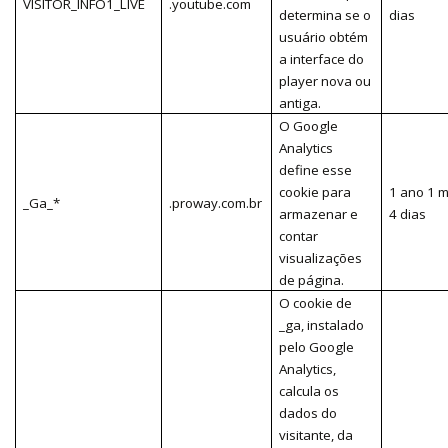
VISITOR_INFO1_LIVE
.youtube.com
determina se o
dias
usuário obtém
a interface do
player nova ou
antiga.
O Google
Analytics
define esse
cookie para
1 ano 1 
_Ga_*
.proway.com.br
armazenar e
4 dias
contar
visualizações
de página.
O cookie de
_ga, instalado
pelo Google
Analytics,
calcula os
dados do
visitante, da