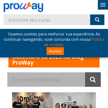
Usamos cookies para melhorar sua experiência. Ao
Home
Blog
continuar navegando, você concorda com nossa
Política
Postagens de Terça, 02 de Dezembro de 2025
de cookies
.
Postagens de Terça, 02 de
Aceitar
Dezembro de 2025 no Blog -
ProWay