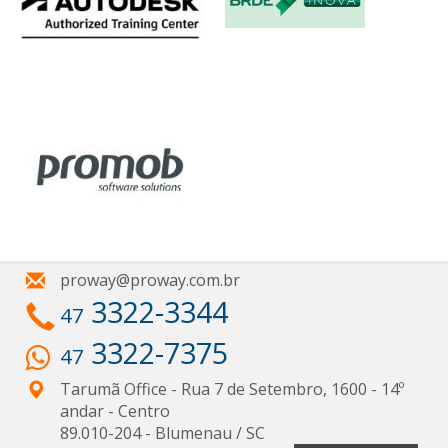
proway@proway.com.br
3322-3344
47
3322-7375
47
Tarumã Office - Rua 7 de Setembro, 1600 - 14º
andar
- Centro
89.010-204
-
Blumenau
/
SC