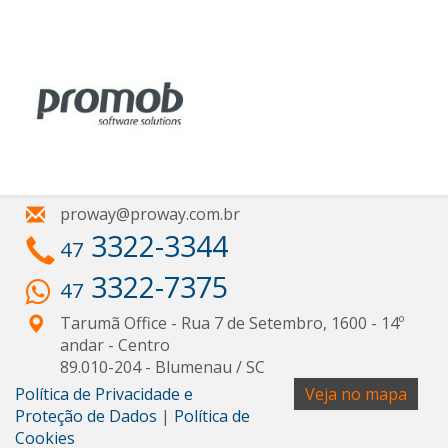
proway@proway.com.br
3322-3344
47
3322-7375
47
Tarumã Office - Rua 7 de Setembro, 1600 - 14º
andar
- Centro
89.010-204
-
Blumenau
/
SC
Política de Privacidade e
Veja no mapa
Proteção de Dados
|
Política de
Cookies