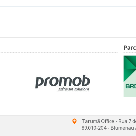
Parc
Tarumã Office - Rua 7 d
89.010-204
-
Blumenau