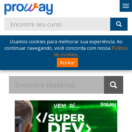
Usamos cookies para melhorar sua experiência. Ao
Home
Blog
Postagens de Dezembro de 2023
continuar navegando, você concorda com nossa
Política
de cookies
.
Postagens de Dezembro de
Aceitar
2023 no Blog - ProWay