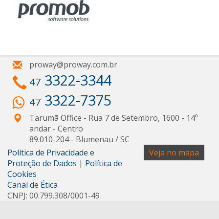
proway@proway.com.br
3322-3344
47
3322-7375
47
Tarumã Office - Rua 7 de Setembro, 1600 - 14º
andar
- Centro
89.010-204
-
Blumenau
/
SC
Política de Privacidade e
Veja no mapa
Proteção de Dados
|
Política de
Cookies
Canal de Ética
CNPJ: 00.799.308/0001-49