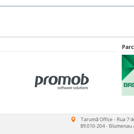
Parc
Tarumã Office - Rua 7 d
89.010-204
-
Blumenau