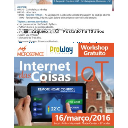
Arquivo
Postado há
10 anos
ProWay promoverá Workshop
Gratuito de Python
...
Leia mais