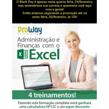
Arquivo
Postado há
10 anos
Black Day Neumarkt – todos
os treinamentos com até 20%
de desconto!
...
Leia mais