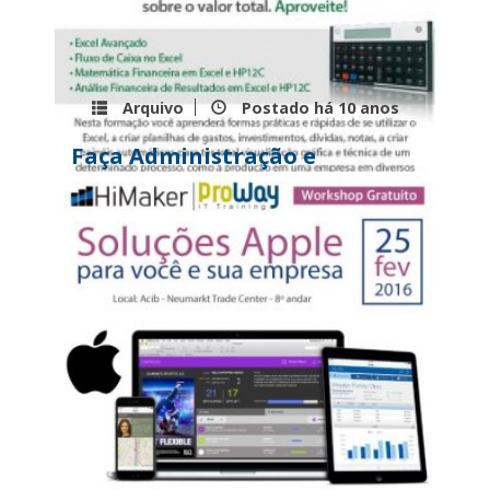
Arquivo
Postado há
10 anos
Faça Administração e
Finanças no Excel e ganhe
uma calculadora HP12C!
...
Leia mais