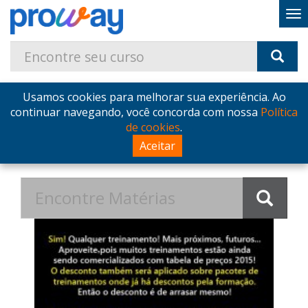
Usamos cookies para melhorar sua experiência. Ao
Home
Blog
Postagens de Fevereiro de 2016
continuar navegando, você concorda com nossa
Política
de cookies
.
Postagens de Fevereiro de
Aceitar
2016 no Blog - ProWay