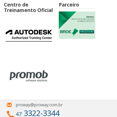
Centro de
Parceiro
Treinamento Oficial
proway@proway.com.br
3322-3344
47