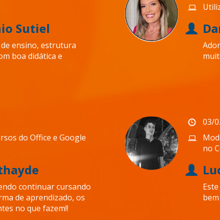
Util
io Sutiel
Da
de ensino, estrutura
Ador
om boa didática e
muit
03/0
sos do Office e Google
Mode
no C
Athayde
Lu
tendo continuar cursando
Este
rma de aprendizado, os
bem 
ntes no que fazem!!