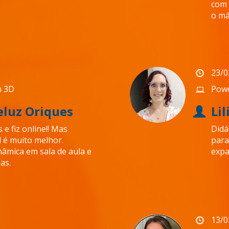
com 
o má
23/0
m 3D
Powe
eluz Oriques
Li
e fiz online!! Mas
Didá
l é muito melhor.
para
nâmica em sala de aula e
expa
as.
13/0