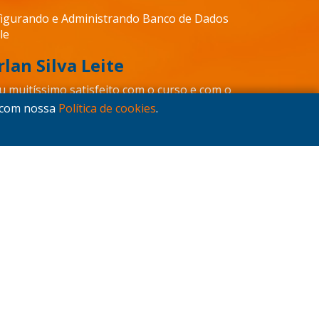
igurando e Administrando Banco de Dados
le
lan Silva Leite
u muitíssimo satisfeito com o curso e com o
essor. Superou todas as minhas
a com nossa
Política de cookies
.
ctativas. O professor possui um
ecimento enorme, uma didática excelente,
bom humor e ótimo relacionamento com o
o. Agradeço imensamente ao professor
s ensinamentos.
6/2022
strator Básico
ssica Taisa Berndt