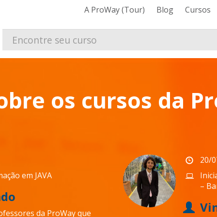
A ProWay (Tour)
Blog
Cursos
bre os cursos da P
20/0
mação em JAVA
Inic
– Ba
ado
Vi
ofessores da ProWay que