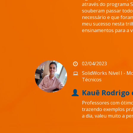
através do programa S
souberam passar todo
necessário e que fora
meu sucesso nesta trilh
ensinamentos para a v
02/04/2023
SolidWorks Nível I - 
Técnicos
Kauê Rodrigo 
Professores com ótim
trazendo exemplos prát
a dia, valeu muito a pe