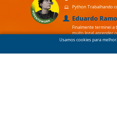
Python Trabalhando c
Eduardo Ramo
Finalmente terminei a 
muito legal aprender c
professores realmente
Usamos cookies para melhora
um tempinho ainda, vou
marketing.
08/07/2022
Facebook e Instagram
Elaini de Qua