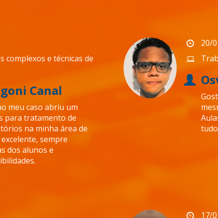
20/0
s complexos e técnicas de
Trab
Os
goni Canal
Gost
no meu caso abriu um
mesm
s para tratamento de
Aula
atórios na minha área de
tudo
 excelente, sempre
as dos alunos e
bilidades.
17/0