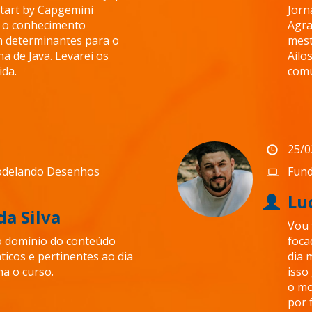
tart by Capgemini
Jorn
 o conhecimento
Agra
m determinantes para o
mest
a de Java. Levarei os
Ailo
ida.
comu
25/0
Modelando Desenhos
Fun
Lu
da Silva
Vou 
o domínio do conteúdo
foca
icos e pertinentes ao dia
dia 
na o curso.
isso
o mo
por 