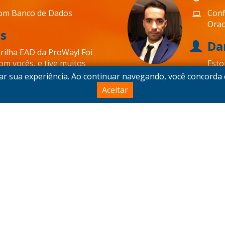
om Banco de Dados
Conf
Orac
s
Dar
trilha EAD da ProWay! Foi
om vocês, e tive muitos
Esto
 bons. Agora que sobrou
prof
r sua experiência. Ao continuar navegando, você concord
 começar a trilha de
expe
Aceitar
conh
com 
alun
pelo
03/0
 para Negócios
Illu
dros Merbold
Je