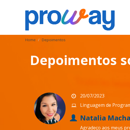
Home
Depoimentos
Depoimentos so
20/07/2023
Linguagem de Progra
Natalia Mach
Agradeço aos meus pr