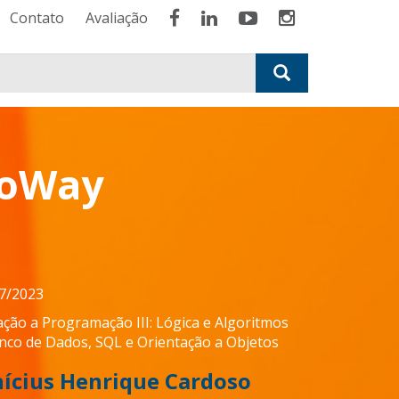
Contato
Avaliação
roWay
7/2023
iação a Programação III: Lógica e Algoritmos
nco de Dados, SQL e Orientação a Objetos
nícius Henrique Cardoso